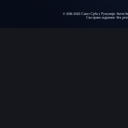
© 2016-2025 Савез Срба у Румунији · Savez Sr
Сва права задржана · Sva prava