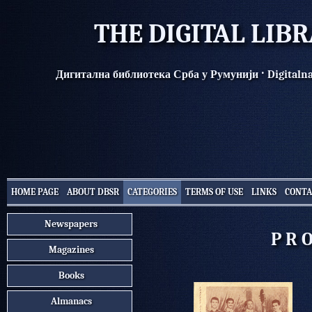
THE DIGITAL LIB
·
Дигитална библиотека Срба у Румунији
Digitaln
HOME PAGE
ABOUT DBSR
CATEGORIES
TERMS OF USE
LINKS
CONTA
Newspapers
P R O
Magazines
Books
Almanacs