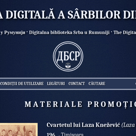
A DIGITALĂ A SÂRBILOR D
·
·
 у Румунији
Digitalna biblioteka Srba u Rumuniji
The Digita
CONDIȚII DE UTILIZARE
LEGĂTURI
CONTACT
CĂUTARE
M A T E R I A L E P R O M O Ț I 
Cvartetul lui Laza Knežević
(Laza 
196_ ,
Timișoara