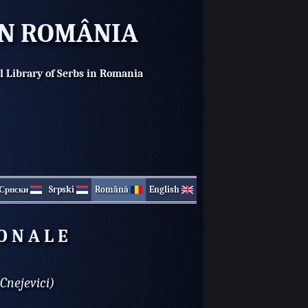
IN ROMÂNIA
l Library of Serbs in Romania
Српски
Srpski
Română
English
O N A L E
Cnejevici)