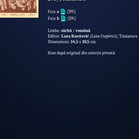
Fața
a
[JPG]
Fața
b
[JPG]
Limba:
sârbă
/
română
Editor:
Laza Knežević
(Laza Cnejevici)
, Timișoara
Dimensiuni:
14,5
х
10,5
cm
Scan după original din colecție privată.