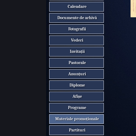
Calendare
Documente de arhivă
Fotografii
Vederi
Invitații
Pastorale
Anunțuri
Diplome
Afișe
Programe
Materiale promoționale
Partituri