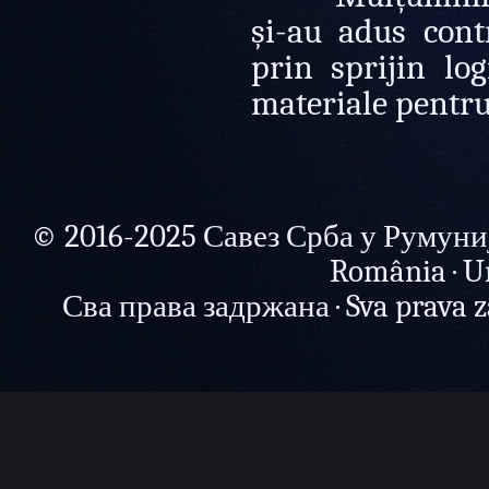
și-au adus contr
prin sprijin log
materiale pentru
© 2016-2025 Савез Срба у Румунији 
România · U
Сва права задржана · Sva prava zad