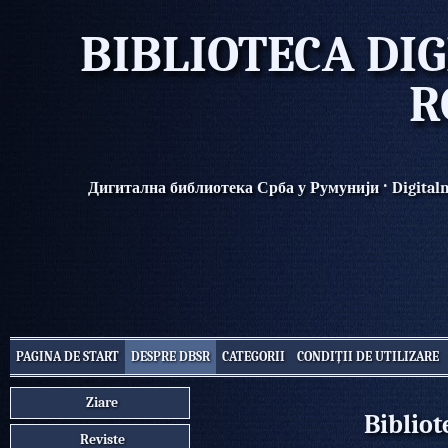
BIBLIOTECA DIG
R
·
Дигитална библиотека Срба у Румунији
Digital
PAGINA DE START
DESPRE DBSR
CATEGORII
CONDIȚII DE UTILIZARE
Ziare
Bibliot
Reviste