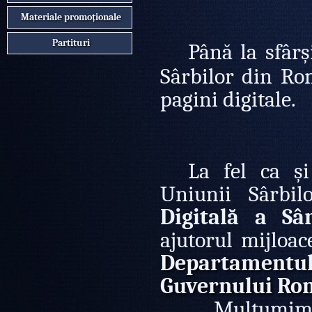
Materiale promoționale
Partituri
Până la sfârș
Sârbilor din Ro
pagini digitale.
La fel ca și 
Uniunii Sârbi
Digitală a S
ajutorul mijloac
Departamentu
Guvernului Ro
Mulțumim tutur