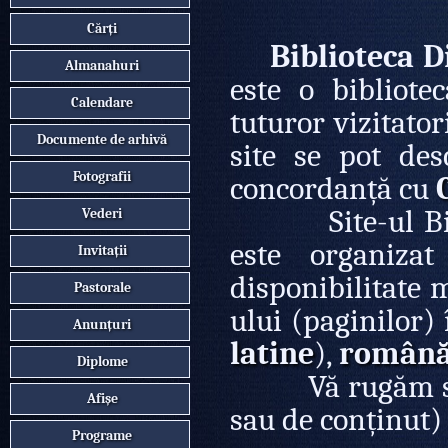
Cărți
Biblioteca D
Almanahuri
este o bibliote
Calendare
tuturor vizitator
Documente de arhivă
site se pot desc
Fotografii
concordanță cu
Site-ul Biblio
Vederi
este organiza
Invitații
disponibilitate m
Pastorale
ului (paginilor)
Anunțuri
latine
),
român
Diplome
Vă rugăm sa ne
Afișe
sau de conținut)
Programe