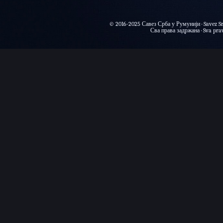
© 2016-2025 Савез Срба у Румунији · Savez Sr
Сва права задржана · Sva prava