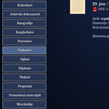
29. jun
/
Kalendari
[PDF, 4 s
Arhivski dokumenti
Јezik:
srpsk
Dimenzije:
Fotografije
Broj strani
Razglednice
Skenirano p
Pozivnice
Poslanice
Oglasi
Diplome
Plakati
Programi
Promotivni materijali
Muzikalije