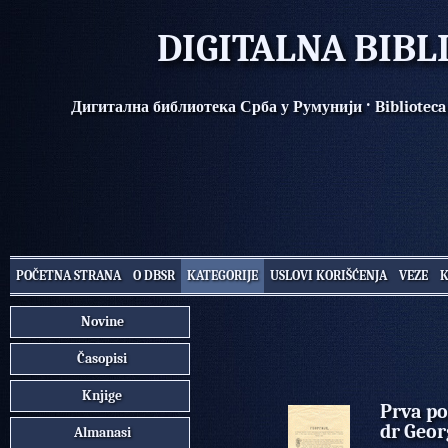
DIGITALNA BIBL
·
Дигитална библиотека Срба у Румунији
Biblioteca
POČETNA STRANA
O DBSR
KATEGORIJE
USLOVI KORIŠĆENJA
VEZE
Novine
Časopisi
Knjige
Prva po
dr Geor
Almanasi