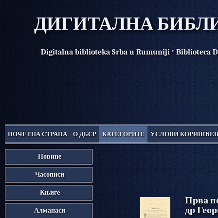
ДИГИТАЛНА БИБЛИ
·
Digitalna biblioteka Srba u Rumuniji
Biblioteca D
ПОЧЕТНА СТРАНА
О ДБСР
КАТЕГОРИЈЕ
УСЛОВИ КОРИШЋЕ
Новине
Часописи
Књиге
Прва п
др Геор
Алманаси