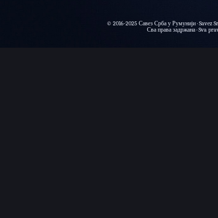
© 2016-2025 Савез Срба у Румунији · Savez Sr
Сва права задржана · Sva prava