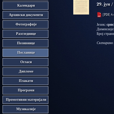
29. јун
/ 
Календари
[PDF, 4 
Архивски документи
Фотографије
Језик:
срп
Димензије
Разгледнице
Број стран
Скенирано 
Позивнице
Посланице
Огласи
Дипломе
Плакати
Програми
Промотивни материјали
Музикалије