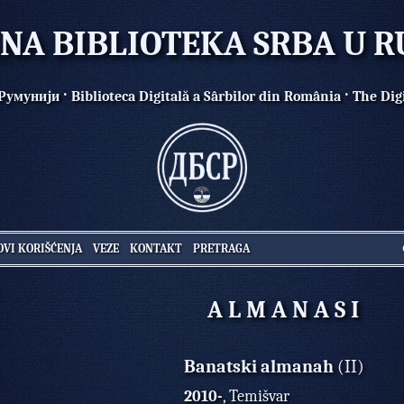
LNA BIBLIOTEKA SRBA U R
·
·
 Румунији
Biblioteca Digitală a Sârbilor din România
The Dig
OVI KORIŠĆENJA
VEZE
KONTAKT
PRETRAGA
A L M A N A S I
Banatski almanah
(II)
2010-
, Temišvar