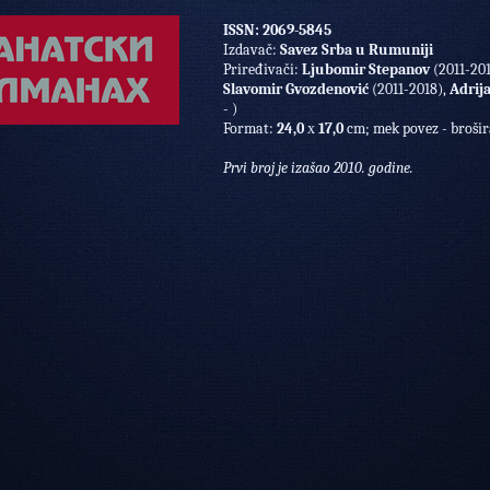
ISSN: 2069-5845
Izdavač:
Savez Srba u Rumuniji
Priređivači:
Ljubomir Stepanov
(2011-201
Slavomir Gvozdenović
(2011-2018),
Adrija
- )
Format:
24,0
х
17,0
cm;
mek povez - broši
Prvi broj je izašao 2010. godine.