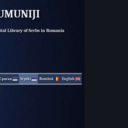
UMUNIJI
ital Library of Serbs in Romania
Српски
Srpski
Română
English