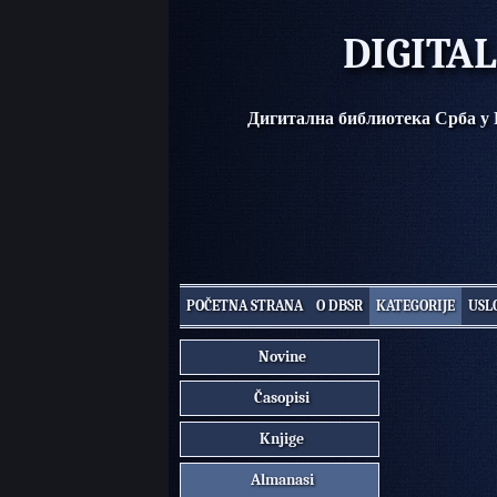
DIGITA
Дигитална библиотека Срба у
POČETNA STRANA
O DBSR
KATEGORIJE
USL
Novine
Časopisi
Knjige
Almanasi