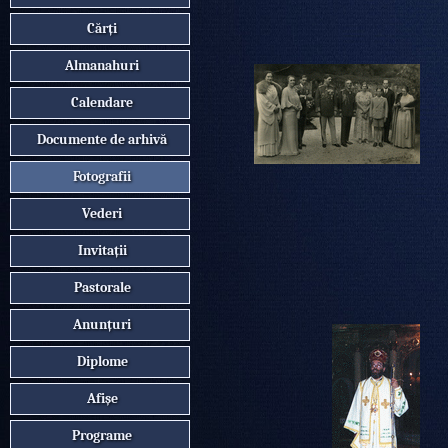
Cărți
Almanahuri
Calendare
Documente de arhivă
Fotografii
Vederi
Invitații
Pastorale
Anunțuri
Diplome
Afișe
Programe