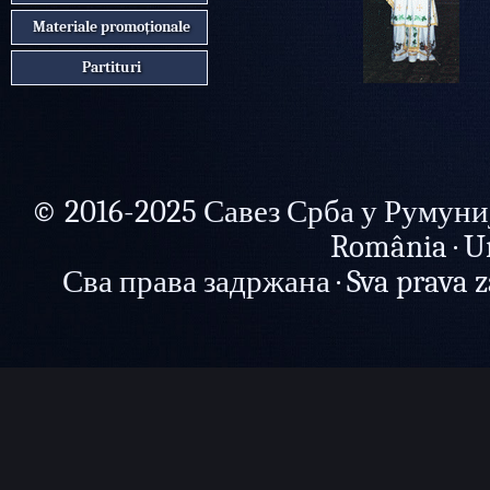
Materiale promoționale
Partituri
© 2016-2025 Савез Срба у Румунији 
România · U
Сва права задржана · Sva prava zad