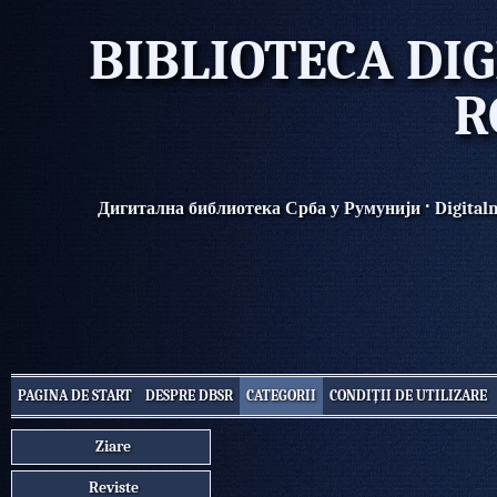
BIBLIOTECA DIG
R
·
Дигитална библиотека Срба у Румунији
Digital
PAGINA DE START
DESPRE DBSR
CATEGORII
CONDIȚII DE UTILIZARE
Ziare
Reviste