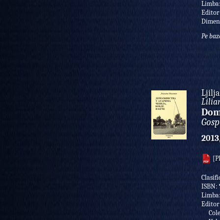
Limba
Editor
Dimen
Pe baz
Ljilj
Lili
Doma
Gosp
2013
[P
Clasif
ISBN:
Limba
Editor
Colec