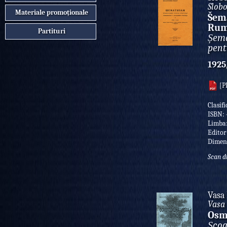
Slobo
Materiale promoționale
Šema
Rumu
Partituri
Șema
pent
1925
[P
Clasif
ISBN:
Limba
Editor
Dimen
Scan d
Vasa 
Vasa 
Osm
Școa