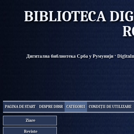
BIBLIOTECA DIG
R
·
Дигитална библиотека Срба у Румунији
Digital
PAGINA DE START
DESPRE DBSR
CATEGORII
CONDIȚII DE UTILIZARE
Ziare
Reviste