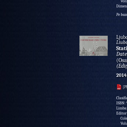
Volu
Dimen
Pe baz
Ljub
Liub
Stat
Date
(Osa
(Ediț
2014
[P
Clasif
ISBN:
Limba
Editor
Colec
Volu