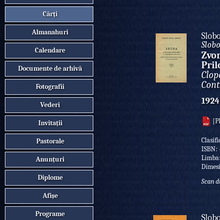
Cărți
Almanahuri
Slob
Slobo
Calendare
Zvon
Pril
Documente de arhivă
Clop
Cont
Fotografii
1924
Vederi
[P
Invitații
Clasif
Pastorale
ISBN:
Limba
Anunțuri
Dimes
Diplome
Scan d
Afișe
Programe
Slob