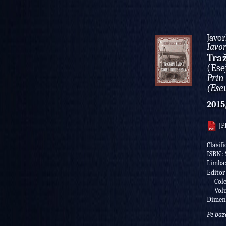
Javo
Iavo
Traž
(Ese
Prin
(Ese
2015
[P
Clasifi
ISBN:
Limba
Editor
Colec
Volu
Dimen
Pe baz