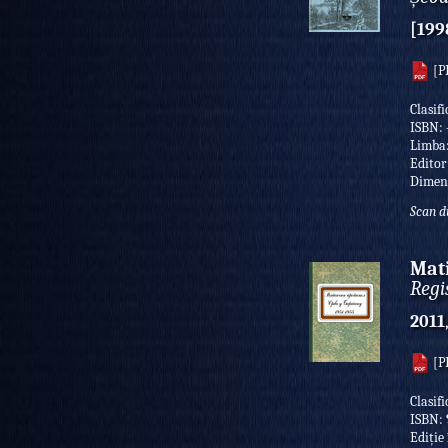
[199
[P
Clasif
ISBN:
Limba
Editor
Dimen
Scan d
Mati
Regi
2011
[P
Clasif
ISBN:
Ediție 