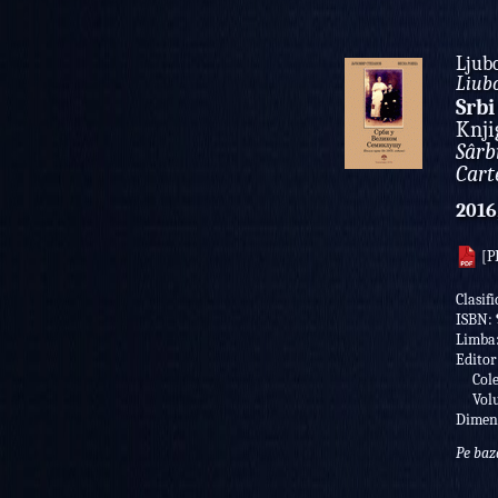
Ljub
Liub
Srbi
Knji
Sârb
Cart
2016
[P
Clasifi
ISBN:
Limba
Editor
Colec
Volu
Dimen
Pe baz