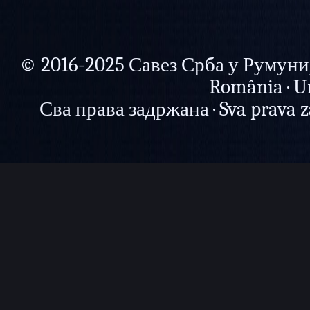
© 2016-2025 Савез Срба у Румунији 
România · U
Сва права задржана · Sva prava zad