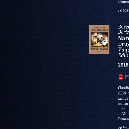
Dimen
Pe baz
Boris
Boris
Naro
Drug
Viaț
Ediț
2015
[P
Clasifi
ISBN:
Limba
Editor
Colec
Volu
Dimen
Pe baz