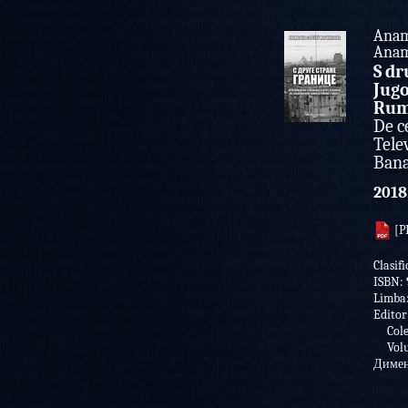
Anam
Anam
S dr
Jugo
Rum
De c
Tele
Ban
2018
[P
Clasifi
ISBN:
Limba
Editor
Colec
Volu
Димен
Pe baz