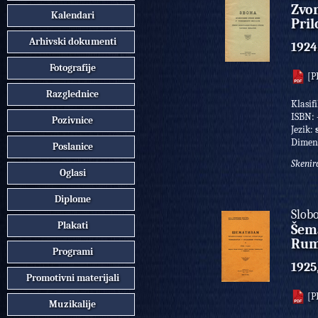
Zvon
Kalendari
Pril
Arhivski dokumenti
1924
Fotografije
[P
Razglednice
Klasif
ISBN:
Pozivnice
Jezik:
Dimen
Poslanice
Skenir
Oglasi
Diplome
Slob
Plakati
Šema
Rumu
Programi
1925
Promotivni materijali
[P
Muzikalije