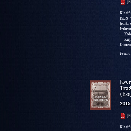
[P
Klasifi
ISBN:
Jezik:
Izdav
Kolek
Knji
Dimen
Prema 
Javo
Traž
(Ese
2015
[P
Klasifi