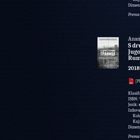
Dimen
Prema 
Anam
S dr
Jugo
Rum
2018
[P
Klasifi
ISBN:
Jezik:
Izdav
Kolek
Knji
Dimen
Prema 