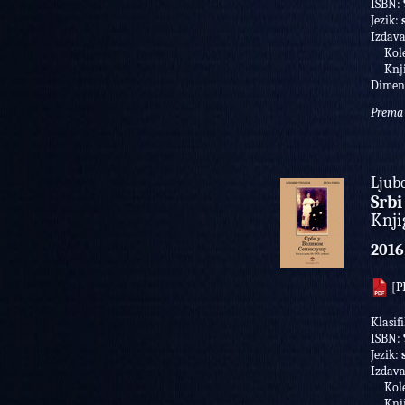
ISBN:
Jezik:
Izdav
Kolek
Knji
Dimen
Prema 
Ljub
Srbi
Knji
2016
[P
Klasifi
ISBN:
Jezik:
Izdav
Kolek
Knji