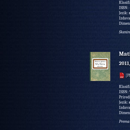
Klasif
ISBN:
Jezik:
Izdav
Dimen
Skenir
Mati
2011
[P
Klasif
ISBN:
Prired
Jezik:
Izdav
Dimen
Prema 