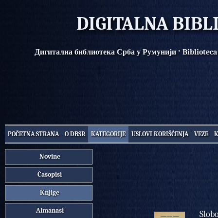
DIGITALNA BIBL
·
Дигитална библиотека Срба у Румунији
Biblioteca
POČETNA STRANA
O DBSR
KATEGORIJE
USLOVI KORIŠĆENJA
VEZE
Novine
Časopisi
Knjige
Almanasi
Slob