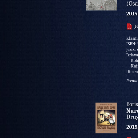
(Osa
2014
[P
Klasif
ISBN:
Jezik:
Izdav
Kolek
Knji
Dimen
Prema 
Boris
Naro
Drug
2015