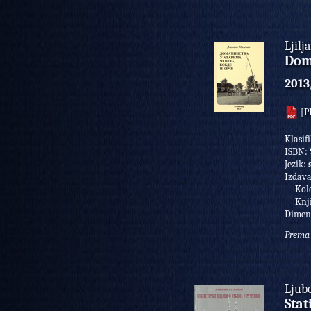
Ljilj
Doma
2013
[P
Klasif
ISBN:
Jezik:
Izdav
Kolek
Knji
Dimen
Prema 
Ljub
Stat