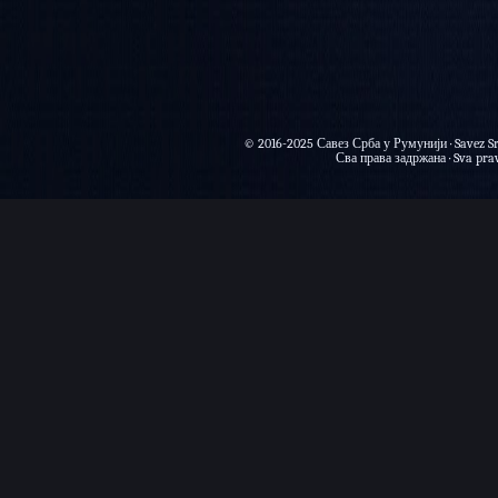
© 2016-2025 Савез Срба у Румунији · Savez Sr
Сва права задржана · Sva prava