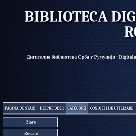
BIBLIOTECA DIG
R
·
Дигитална библиотека Срба у Румунији
Digital
PAGINA DE START
DESPRE DBSR
CATEGORII
CONDIȚII DE UTILIZARE
Ziare
Reviste