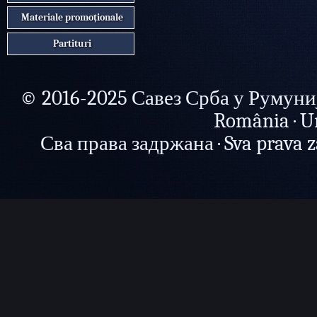
Materiale promoționale
Partituri
© 2016-2025 Савез Срба у Румунији 
România · U
Сва права задржана · Sva prava zad