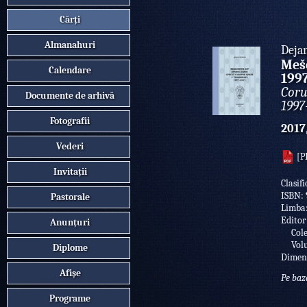
Cărți
Almanahuri
Deja
Mešo
Calendare
1997
Coru
Documente de arhivă
1997
Fotografii
2017
Vederi
[P
Invitații
Clasifi
ISBN:
Pastorale
Limba
Editor
Anunțuri
Colec
Volu
Diplome
Dimen
Afișe
Pe baz
Programe