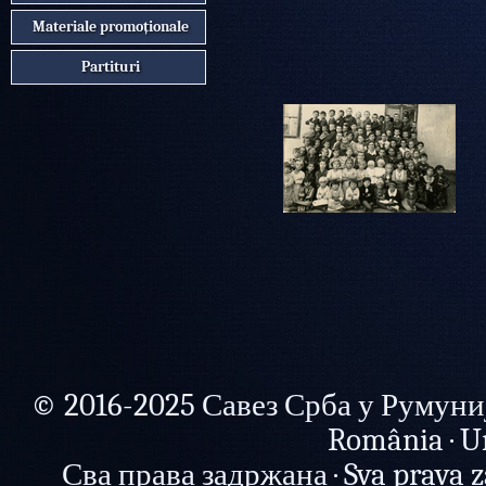
Materiale promoționale
Partituri
© 2016-2025 Савез Срба у Румунији 
România · U
Сва права задржана · Sva prava zad