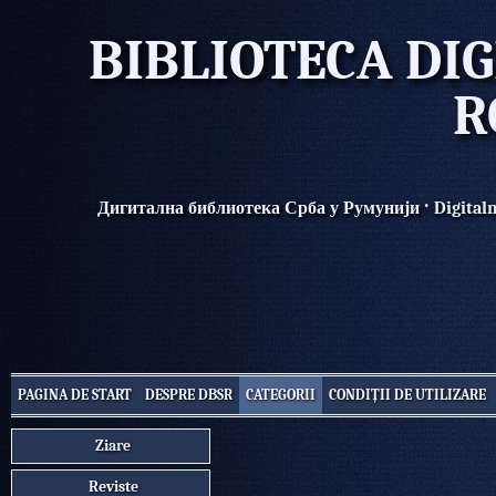
BIBLIOTECA DIG
R
·
Дигитална библиотека Срба у Румунији
Digital
PAGINA DE START
DESPRE DBSR
CATEGORII
CONDIȚII DE UTILIZARE
Ziare
Reviste