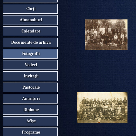
Cărți
Almanahuri
Calendare
Documente de arhivă
Fotografii
Vederi
Invitații
Pastorale
Anunțuri
Diplome
Afișe
Programe