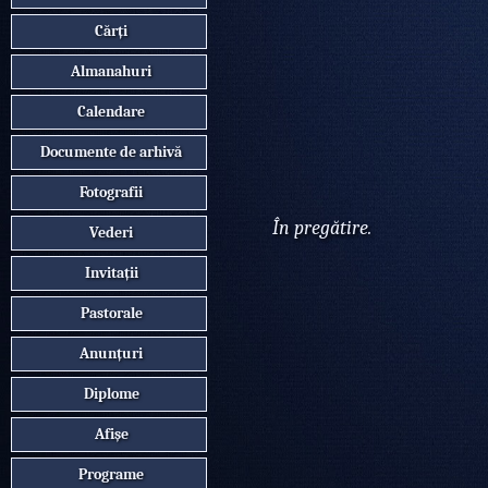
Cărți
Almanahuri
Calendare
Documente de arhivă
Fotografii
În pregătire.
Vederi
Invitații
Pastorale
Anunțuri
Diplome
Afișe
Programe