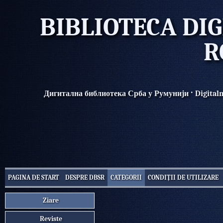
BIBLIOTECA DIG
R
·
Дигитална библиотека Срба у Румунији
Digital
PAGINA DE START
DESPRE DBSR
CATEGORII
CONDIȚII DE UTILIZARE
Ziare
Reviste