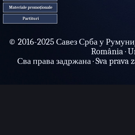
Materiale promoționale
Partituri
© 2016-2025 Савез Срба у Румунији 
România · U
Сва права задржана · Sva prava zad