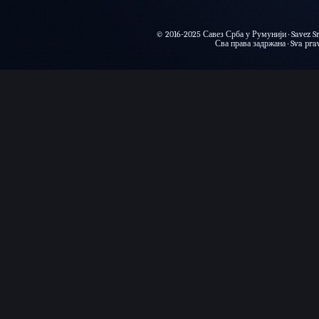
© 2016-2025 Савез Срба у Румунији · Savez Sr
Сва права задржана · Sva prava