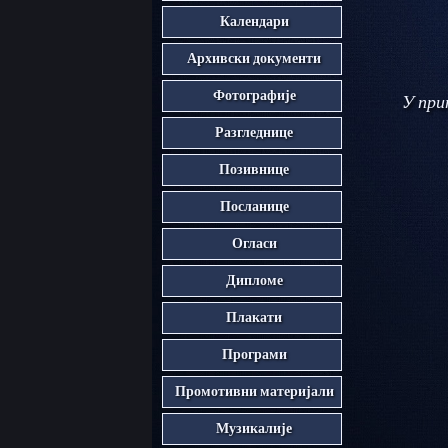
Календари
Архивски документи
Фотографије
У при
Разгледнице
Позивнице
Посланице
Огласи
Дипломе
Плакати
Програми
Промотивни материјали
Музикалије