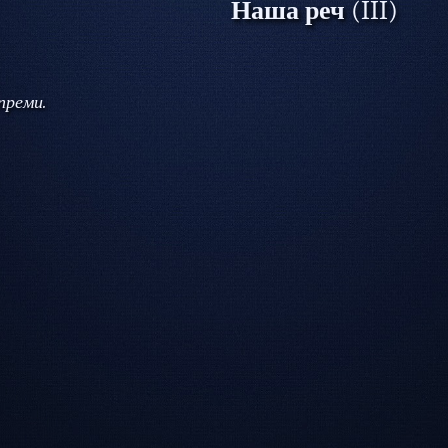
Наша реч
(III)
преми.