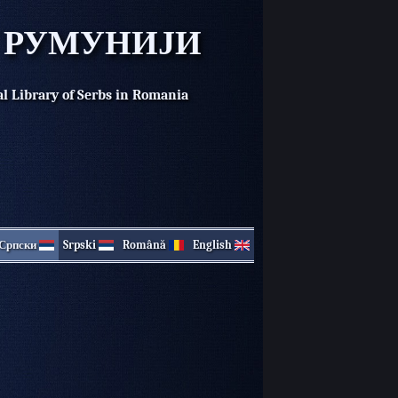
У РУМУНИЈИ
al Library of Serbs in Romania
Српски
Srpski
Română
English